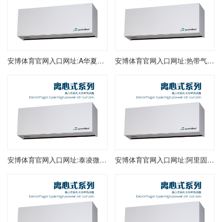
安博体育官网入口网址:A华夏人民币(03161)最新价格_行情_走势图—东方财富网
安博体育官网入口网址:热带气旋的编号和命名
安博体育官网入口网址:泰凌微(688591)_股票行情_走势图—东方财富网
安博体育官网入口网址:阿里固定单价合同律师