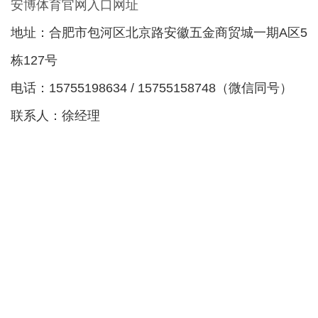
安博体育官网入口网址
地址：合肥市包河区北京路安徽五金商贸城一期A区5
栋1
27号
电话：15755198634 / 15755158748（微信同号）
联系人：徐经理