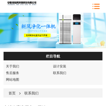
栏目导航
关于我们
设计安装
售后服务
联系我们
网站地图
首页
>
联系我们