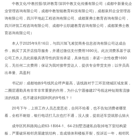
中教文化/中教控股/筑评教育/深圳中教文化传播有限公司（成都中新量化企
业管理咨询有限公司，成都中教智能教育科技有限公司)，成都泉邦企业管理咨
询有限公司，四川平地起工程咨询有限公司、成都莱弗士教育咨询有限公司，
四川评筑工程咨询有限公司、成都中云职建教育咨询有限公司，成都莱弗士教
育咨询有限公司）
本人于2025年9月16日，与四川旭飞凇贺商务信息咨询有限公司达成合
作，购买了其开店指导服务，并通过微信支付费用1690元。此次消费系基于该
公司工作人员此前极具诱导性的宣传承诺，具体包括：承诺一次性收费1690
元，无任何二次费用；保证为我对接带货达人，提供专业带货支持；以学员高
出单量、高盈利
书记好：成都地铁9号线民众呼声最高，该线路对于三环至绕城区域发展，
二圈层通勤具有非常非常重要的作用，为什么宁愿修建27号线这种短期客流惨
淡的线路，也不建设利国利民的9号线？！
20号下午，上班工作人员态度恶劣，合同不给看，也不告知消费者哪里
看，全程不耐烦，银行电话打几次也打不通，没人接，提前还车贷就那么恼火
成华区民和路阅山府63-1和64-1、64-2别墅违建私自取掉地下室结构梁
板，严重破坏相邻房屋建筑结构，造成墙体和楼板开裂，投诉近一年，相邻民