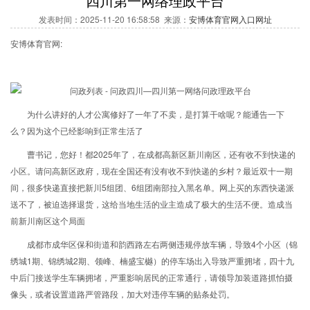
四川第一网络理政平台
发表时间：2025-11-20 16:58:58 来源：
安博体育官网入口网址
安博体育官网:
为什么讲好的人才公寓修好了一年了不卖，是打算干啥呢？能通告一下
么？因为这个已经影响到正常生活了
曹书记，您好！都2025年了，在成都高新区新川南区，还有收不到快递的
小区。请问高新区政府，现在全国还有没有收不到快递的乡村？最近双十一期
间，很多快递直接把新川5组团、6组团南部拉入黑名单。网上买的东西快递派
送不了，被迫选择退货，这给当地生活的业主造成了极大的生活不便。造成当
前新川南区这个局面
成都市成华区保和街道和韵西路左右两侧违规停放车辆，导致4个小区（锦
绣城1期、锦绣城2期、领峰、楠盛宝樾）的停车场出入导致严重拥堵，四十九
中后门接送学生车辆拥堵，严重影响居民的正常通行，请领导加装道路抓怕摄
像头，或者设置道路严管路段，加大对违停车辆的贴条处罚。