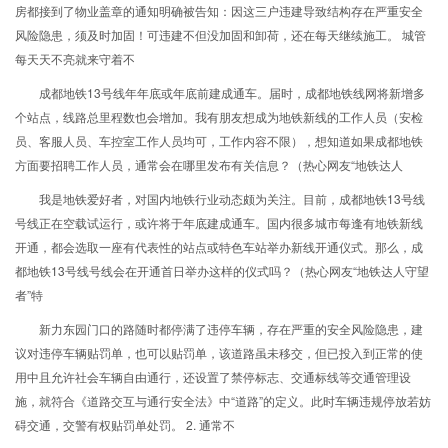
房都接到了物业盖章的通知明确被告知：因这三户违建导致结构存在严重安全
风险隐患，须及时加固！可违建不但没加固和卸荷，还在每天继续施工。 城管
每天天不亮就来守着不
成都地铁13号线年年底或年底前建成通车。届时，成都地铁线网将新增多
个站点，线路总里程数也会增加。我有朋友想成为地铁新线的工作人员（安检
员、客服人员、车控室工作人员均可，工作内容不限），想知道如果成都地铁
方面要招聘工作人员，通常会在哪里发布有关信息？（热心网友“地铁达人
我是地铁爱好者，对国内地铁行业动态颇为关注。目前，成都地铁13号线
号线正在空载试运行，或许将于年底建成通车。国内很多城市每逢有地铁新线
开通，都会选取一座有代表性的站点或特色车站举办新线开通仪式。那么，成
都地铁13号线号线会在开通首日举办这样的仪式吗？（热心网友“地铁达人守望
者”特
新力东园门口的路随时都停满了违停车辆，存在严重的安全风险隐患，建
议对违停车辆贴罚单，也可以贴罚单，该道路虽未移交，但已投入到正常的使
用中且允许社会车辆自由通行，还设置了禁停标志、交通标线等交通管理设
施，就符合《道路交互与通行安全法》中“道路”的定义。此时车辆违规停放若妨
碍交通，交警有权贴罚单处罚。 2. 通常不