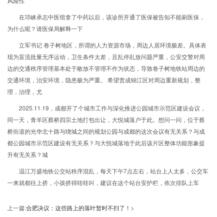
风险性
在邛崃承志中医馆拿了中药以后，该诊所开通了医保被告知不能刷医保，
为什么呢？请医保局解释一下
立军书记 卷子树地区，所谓的人力资源市场，周边人居环境极差。具体表
现为盲流批量无序运动，卫生条件太差，且乱停乱放问题严重，公安交警对周
边的交通秩序管理基本处于敞放不管理不作为状态，导致卷子树地铁站周边的
交通环境，治安环境，隐患极为严重。 希望责成锦江区对周边重新规划，整
理，治理，尤
2025.11.19，成都开了个城市工作与深化推进公园城市示范区建设会议，
同一天，青羊区蔡桥四宗土地打包出让，大悦城落户于此。想问一问，位于蔡
桥街道的光华北十路与绕城之间的规划公园与成都的这次会议有无关系？与成
都公园城市示范区建设有无关系？与大悦城落地于此后该片区整体功能形象提
升有无关系？城
温江万盛地铁公交站秩序混乱，每天下午7点左右，站台上人太多，公交车
一来就都往上挤，小孩挤得哇哇叫，建议在这个站台安护栏，依次排队上车
上一篇:
合肥决议：这些路上的落叶暂时不扫了！
>