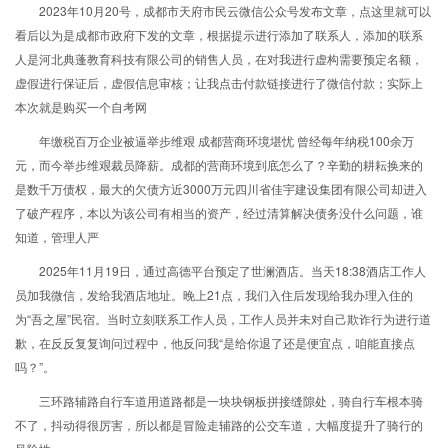
2023年10月20号，成都市天府市民云微信公众号发布文章，点这里就可以
看后以为是成都市政府下发的文章，根据提示进行添加了联系人，添加的联系
人是河北典蓬教育科技有限公司的销售人员，在对我进行虚构需要预定名额，
虚假进行保证后，虚假信息审核；让我点击付款链接进行了微信付款；实际上
本次就是购买一个自考网
年缴税百万企业被逼举步维艰 成都营商环境堪忧 曾经每年纳税100余万
元，而今举步维艰裁员降薪。成都的营商环境到底怎么了？辛勤的耕耘换来的
是数千万债权，最大的欠债方近3000万元四川省佳宇建设集团有限公司却进入
了破产程序，本以为该公司有相当的资产，经过清算解决债务没什么问题，谁
知道，管理人严
2025年11月19日，通过高德平台预定了世澜酒店。当天18:38酒店工作人
员加我微信，发给我酒店地址。晚上21点，我们入住后发现给我办理入住的
为“吾之屋”民宿。当时立刻联系工作人员，工作人员并未对自己欺诈行为进行道
歉，在反反复复询问过程中，他反问我“是给你退了还是便宜点，咱能直接点
吗？”。
三环路辅路自行车道用道路都是一块块钢板拼接缝隙处，骑自行车根本骑
不了，抖动得很厉害，所以都是冒险走辅路的公交车道，大幅度提升了骑行的