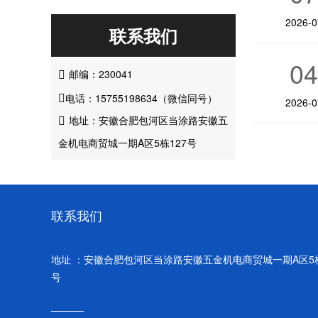
2026-0
联系我们
0
邮编：230041

电话：15755198634（微信同号）

2026-0
地址：安徽合肥包河区当涂路安徽五

金机电商贸城一期A区5栋127号
联系我们
地址 ：安徽合肥包河区当涂路安徽五金机电商贸城一期A区5栋
号