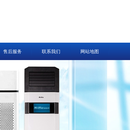
售后服务
联系我们
网站地图