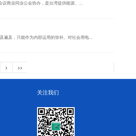
会议商业同业公会协办，是台湾提供能源、...
遍及，只能作为内部运用的弥补。对社会用电...
>
>>
关注我们