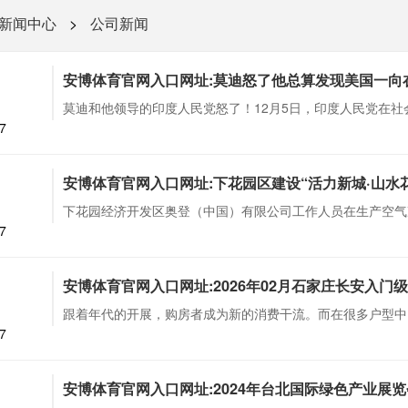
新闻中心
>
公司新闻
0
安博体育官网入口网址:莫迪怒了他总算发现美国一向
莫迪和他领导的印度人民党怒了！12月5日，印度人民党在社
7
0
安博体育官网入口网址:下花园区建设“活力新城·山水
7
9
安博体育官网入口网址:2026年02月石家庄长安入
跟着年代的开展，购房者成为新的消费干流。而在很多户型中，
7
7
安博体育官网入口网址:2024年台北国际绿色产业展览会