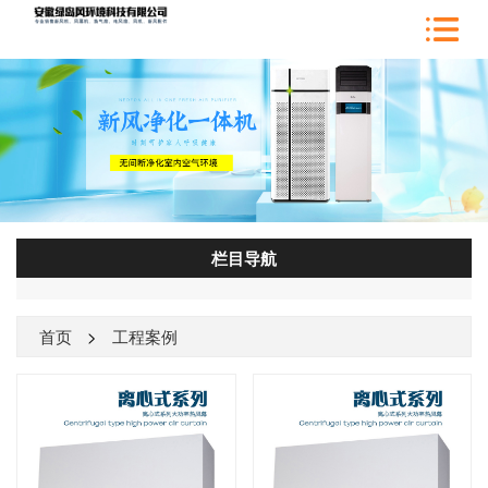
栏目导航
首页
>
工程案例