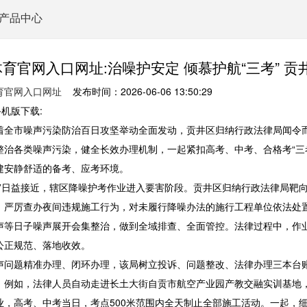
产品中心
育官网入口网址:治噪护安定 倾慕护航“三考” 
育官网入口网址
发布时间：2026-06-06 13:50:29
手机版下载:
市噪声污染防治百日攻坚举动全面发动，贡井区归纳行政法律局闻令而
整治各类噪声污染，健全长效办理机制，一起紧扣高考、中考、合格考“三
建安静舒适的备考、应考环境。
日益接近，辖区降噪护考作业进入要害阶段。贡井区归纳行政法律局靶向
，严厉查办夜间违规施工行为，对未履行降噪办法的施行工程单位依法处
声等日子噪声展开会集整治，做到全域排查、全面管控。法律过程中，作
公正规范、落地收效。
题精准办理、闭环办理，该局树立投诉、问题整改、法律办理三本台账
。例如，法律人员自动走进长土大街自贡市航空产业园产教交融实训基地，
业，高考、中考当日，考点500米范围内全天制止全部施工活动。一起，