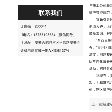
与施工公司联
联系我们
噪声管控规范
宣扬引导同步
邮编：230041
走街入户，上

降噪常识、解
电话：15755198634（微信同号）

“自百日攻坚
地址：安徽合肥包河区当涂路安徽五

办。”贡井区
金机电商贸城一期A区5栋127号
清零，问题整
队常态化展开
举动，把静音
到现在，贡井
次，为精准治
处，辖区噪声
上一篇:
福建