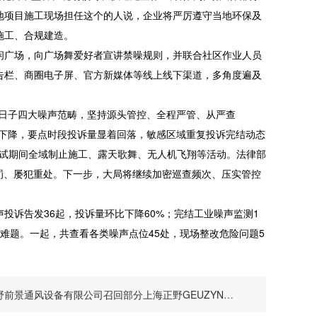
地项目施工现场担任这个的人说，企业将严厉遵守当地环保及
施工、合规建造。
广场，向广场舞爱好者宣讲禁噪规则，并联合社区作业人员
告栏、商圈电子屏、官方新媒体等线上线下渠道，多角度遍及
日子四大噪声范畴，坚持源头管控、全程严管、从严查
步下降，要点时段投诉量显着回落，敏感区域重复投诉完结动态
考试期间全域制止施工、露天歌舞、无人机飞翔等活动。法律部
罚、屡犯重处。下一步，大局将继续加密巡查频次、压实管控
诉告发36起，投诉量环比下降60%；完结工业噪声监测1
难题。一起，共查看各类噪声点位45处，现场整改危险问题5
景通风设备有限公司召回部分上海正野GEUZYN牌天花板管道式高档换气扇