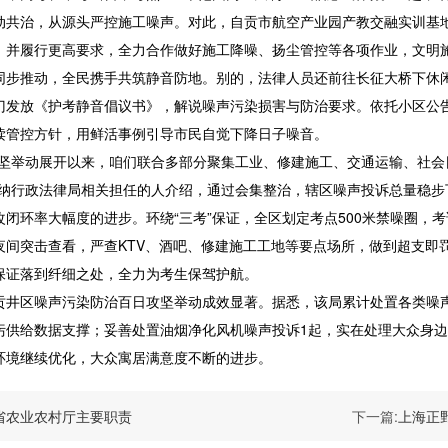
动共治，从源头严控施工噪声。对此，自贡市航空产业园产教交融实训基
，并履行更高要求，全力合作做好施工降噪、扬尘管控等各项作业，文明
推动，全民携手共筑静音防地。别的，法律人员还前往长征大桥下休闲
门发放《护考静音倡议书》，解说噪声污染损害与防治要求。依托小区公
读管控方针，用鲜活事例引导市民自觉下降日子噪音。
举动展开以来，咱们联合多部分聚集工业、修建施工、交通运输、社会
归纳行政法律局相关担任的人介绍，通过会集整治，辖区噪声投诉总量稳
改闭环率大幅度的进步。环绕“三考”保证，全区划定考点500米禁噪圈，
夜间突击查看，严查KTV、酒吧、修建施工工地等要点场所，做到超支即
保证落到纤细之处，全力为考生保驾护航。
区噪声污染防治百日攻坚举动成效显著。据悉，该局累计处置各类噪声投
污供给数据支撑；妥善处置油烟净化风机噪声投诉1起，实在处理大众身边
环境继续优化，大众寓居满意度不断的进步。
省农业农村厅主要职责
下一篇:
上海正野前