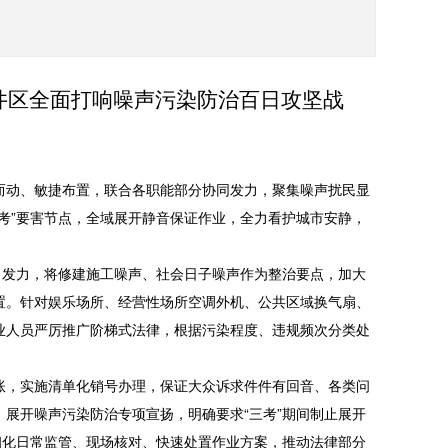
贡井区全面打响噪声污染防治百日攻坚战
动、敏捷布置，联合各职能部分协同发力，聚集噪声扰民显
考”要害节点，全域展开静音保证作业，全力看护城市安静，
发力，将修建施工噪声、社会日子噪声作为整治要点，加大
置。针对娱乐场所、经营性场所空调外机、公共区域换气扇、
业人员严厉推广阶梯式法律，根据污染程度、违规频次分类处
，实施清单化销号办理，保证大众诉求件件有回音、各类问
展开噪声污染防治专项宣扬，明确要求“三考”期间制止展开
细化日常监管、现场核对、快速处置作业方案，推动法律部分