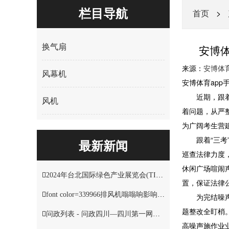
栏目导航
首页
>
换气扇
安博体
来源：
安博体
风幕机
安博体育app
近期，跟着全
风机
着问题，从严
为广阔考生营
跟着“三考”
最新新闻
巡查法律力度
休闲广场喧闹
2024年台北国际绿色产业展览会(TIGIS)时间_地点_展会预定-盈拓国际展览
置，保证法律
font color=339966排风机嗡嗡响影响居民日子font
为完结噪声问
题整改全盯梢
问政列表 - 问政四川—四川第一网络理政平台
高噪声施作业