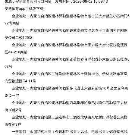
来源：
安博体育官网入口网址
发布时间：2026-06-02 16:09:43
安博体育app手机版下载:
企业地址：内蒙古自治区锡林郭勒盟锡林浩特市楚古兰大街都兰小区南门6
92号商铺
企业地址：内蒙古自治区锡林郭勒盟锡林浩特市巴彦查干大街调和佳园保
安公司二楼125室
企业地址：内蒙古自治区锡林郭勒盟锡林浩特市宝力根大街北安快物流园
区A4-216商铺
企业地址：内蒙古自治区锡林郭勒盟正蓝旗赛音呼都嘎苏木贺日斯台嘎查0
03号
企业地址：内蒙古自治区二连浩特市锡林区土默特街北、伊林大路东富皇
汽贸物流园E4-11号
企业地址：内蒙古自治区锡林郭勒盟多伦县诺尔镇府前街10号金龙义乌商
厦负一层
企业地址：内蒙古自治区锡林郭勒盟西乌珠穆沁旗巴拉嘎尔高勒镇宝力格
街10组2号
企业地址：内蒙古自治区二连浩特市二满线北铁路东地桥口满都嘎公寓楼
西数第3户
一般项目：金属结构出售；金属材料出售；风机、电扇出售；燃煤烟气脱