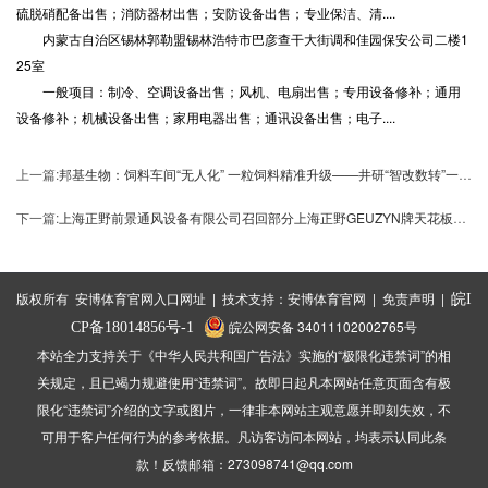
硫脱硝配备出售；消防器材出售；安防设备出售；专业保洁、清....
内蒙古自治区锡林郭勒盟锡林浩特市巴彦查干大街调和佳园保安公司二楼1
25室
一般项目：制冷、空调设备出售；风机、电扇出售；专用设备修补；通用
设备修补；机械设备出售；家用电器出售；通讯设备出售；电子....
上一篇:
邦基生物：饲料车间“无人化” 一粒饲料精准升级——井研“智改数转”一线见闻系列报道③
下一篇:
上海正野前景通风设备有限公司召回部分上海正野GEUZYN牌天花板管道式高档换气扇
版权所有 安博体育官网入口网址 | 技术支持：
安博体育官网
|
免责声明
|
皖I
皖公网安备 34011102002765号
CP备18014856号-1
本站全力支持关于《中华人民共和国广告法》实施的“极限化违禁词”的相
关规定，且已竭力规避使用“违禁词”。故即日起凡本网站任意页面含有极
限化“违禁词”介绍的文字或图片，一律非本网站主观意愿并即刻失效，不
可用于客户任何行为的参考依据。凡访客访问本网站，均表示认同此条
款！反馈邮箱：273098741@qq.com