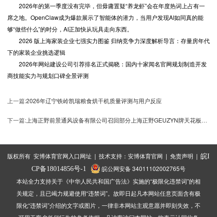
2026年的第一季度没有完毕，但毋庸置疑“养龙虾”会在年度热词上占有一
席之地。OpenClaw成为爆款展示了智能体的潜力，当用户发现AI如同真的能
够“做些什么”的时分，AI正加快从玩具走向东西。
2026 版上海家装企业七强实力图鉴 归纳竞争力深度解析导言：存量房年代
下的家装企业挑选逻辑
2026年网站建设公司引荐排名正式揭晓：国内十家闻名官网规划制造开发
商技能实力与规划口碑全景评测
上一篇:
2026年辽宁铁岭凯瑞粮食烘干机质量评测与用户反应
下一篇:
上海正野前景通风设备有限公司召回部分上海正野GEUZYN牌天花板管道式高档换气扇
版权所有 安博体育官网入口网址 | 技术支持：
安博体育官网
|
免责声明
|
皖I
皖公网安备 34011102002765号
CP备18014856号-1
本站全力支持关于《中华人民共和国广告法》实施的“极限化违禁词”的相
关规定，且已竭力规避使用“违禁词”。故即日起凡本网站任意页面含有极
限化“违禁词”介绍的文字或图片，一律非本网站主观意愿并即刻失效，不