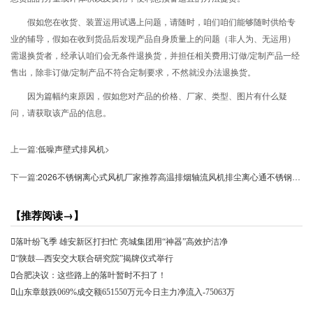
假如您在收货、装置运用试遇上问题，请随时，咱们咱们能够随时供给专
业的辅导，假如在收到货品后发现产品自身质量上的问题（非人为、无运用）
需退换货者，经承认咱们会无条件退换货，并担任相关费用;订做/定制产品一经
售出，除非订做/定制产品不符合定制要求，不然就没办法退换货。
因为篇幅约束原因，假如您对产品的价格、厂家、类型、图片有什么疑
问，请获取该产品的信息。
上一篇:
低噪声壁式排风机
>
下一篇:
2026不锈钢离心式风机厂家推荐高温排烟轴流风机排尘离心通不锈钢配件高压式通厂家优选指南！
【推荐阅读→】
落叶纷飞季 雄安新区打扫忙 亮城集团用“神器”高效护洁净
“陕鼓—西安交大联合研究院”揭牌仪式举行
合肥决议：这些路上的落叶暂时不扫了！
山东章鼓跌069%成交额651550万元今日主力净流入-75063万