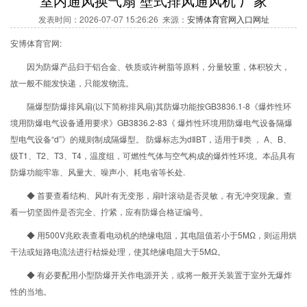
室内通风换气扇 壁式排风通风机 厂家
发表时间：2026-07-07 15:26:26 来源：
安博体育官网入口网址
安博体育官网:
因为防爆产品归于铝合金、铁质或许树脂等原料，分量较重，体积较大，
故一般不能发快递，只能发物流。
隔爆型防爆排风扇(以下简称排风扇)其防爆功能按GB3836.1-8《爆炸性环
境用防爆电气设备通用要求》GB3836.2-83《 爆炸性环境用防爆电气设备隔爆
型电气设备“d”》的规则制成隔爆型。 防爆标志为dⅡBT，适用于Ⅱ类 ， A、B、
级T1、T2、T3、T4，温度组，可燃性气体与空气构成的爆炸性环境。本品具有
防爆功能牢靠、风量大、噪声小、耗电省等长处.
◆ 首要查看结构、风叶有无变形，扇叶滚动是否灵敏，有无冲突现象。查
看一切坚固件是否完全、拧紧，应有防爆合格证编号。
◆ 用500V兆欧表查看电动机的绝缘电阻，其电阻值若小于5MΩ，则运用烘
干法或短路电流法进行枯燥处理，使其绝缘电阻大于5MΩ。
◆ 有必要配用小型防爆开关作电源开关，或将一般开关装置于室外无爆炸
性的当地。