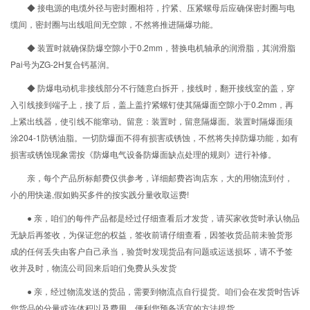
◆ 接电源的电缆外径与密封圈相符，拧紧、压紧螺母后应确保密封圈与电
缆间，密封圈与出线咀间无空隙，不然将推进隔爆功能。
◆ 装置时就确保防爆空隙小于0.2mm，替换电机轴承的润滑脂，其润滑脂
Pai号为ZG-2H复合钙基润。
◆ 防爆电动机非接线部分不行随意白拆开，接线时，翻开接线室的盖，穿
入引线接到端子上，接了后，盖上盖拧紧螺钉使其隔爆面空隙小于0.2mm，再
上紧出线器，使引线不能窜动。留意：装置时，留意隔爆面。装置时隔爆面须
涂204-1防锈油脂。一切防爆面不得有损害或锈蚀，不然将失掉防爆功能，如有
损害或锈蚀现象需按《防爆电气设备防爆面缺点处理的规则》进行补修。
亲，每个产品所标邮费仅供参考，详细邮费咨询店东，大的用物流到付，
小的用快递,假如购买多件的按实践分量收取运费!
● 亲，咱们的每件产品都是经过仔细查看后才发货，请买家收货时承认物品
无缺后再签收，为保证您的权益，签收前请仔细查看，因签收货品前未验货形
成的任何丢失由客户自己承当，验货时发现货品有问题或运送损坏，请不予签
收并及时，物流公司回来后咱们免费从头发货
● 亲，经过物流发送的货品，需要到物流点自行提货。咱们会在发货时告诉
您货品的分量或许体积以及费用，便利您预备适宜的方法提货。