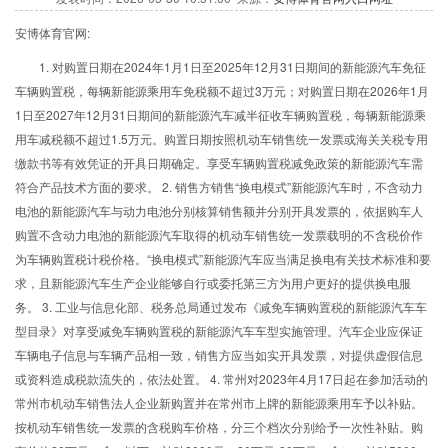
安博体育官网:
1. 对购置日期在2024年1月1日至2025年12月31日期间的新能源汽车免征
车辆购置税，每辆新能源乘用车免税额不超过3万元；对购置日期在2026年1月
1日至2027年12月31日期间的新能源汽车减半征收车辆购置税，每辆新能源乘
用车减税额不超过1.5万元。购置日期按照机动车销售统一发票或海关关税专用
缴款书等有效凭证的开具日期确定。享受车辆购置税减免政策的新能源汽车需
符合产品技术方面的要求。 2. 销售方销售“换电模式”新能源汽车时，不含动力
电池的新能源汽车与动力电池分别核算销售额并分别开具发票的，依据购车人
购置不含动力电池的新能源汽车取得的机动车销售统一发票载明的不含税价作
为车辆购置税计税价格。“换电模式”新能源汽车应当满足换电有关技术标准和要
求，且新能源汽车生产企业能够自行或委托第三方为用户更好的提供换电服
务。 3. 工业与信息化部、税务总局通过发布《减免车辆购置税的新能源汽车车
型目录》对享受减免车辆购置税的新能源汽车车型实施管理。汽车企业应保证
车辆电子信息与车辆产品相一致，销售方应当如实开具发票，对提供虚假信息
或资料造成税款流失的，依法处置。 4. 常州对2023年4月17日起在参加活动的
常州市机动车销售法人企业新购置并在常州市上牌的新能源乘用车予以补贴。
按机动车销售统一发票的含税购车价格，分三个档次分别给予一次性补贴。购