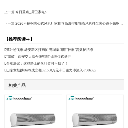
上一篇:
今日重点_厨卫家电
>
下一篇:
2026不锈钢离心式风机厂家推荐高温排烟轴流风机排尘离心通不锈钢配件高压式通厂家优选指南！
【推荐阅读→】
落叶纷飞季 雄安新区打扫忙 亮城集团用“神器”高效护洁净
“陕鼓—西安交大联合研究院”揭牌仪式举行
合肥决议：这些路上的落叶暂时不扫了！
山东章鼓跌069%成交额651550万元今日主力净流入-75063万
相关产品