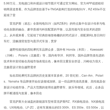
5.99万元，充电接口和外观设计细节图片可通过官方网站、官方APP或授权经
销商渠道查看。作为品牌首款基于e-TNGA架构打造的纯电SUV，RZ 450e不仅
延续了雷
雷克萨斯（凌志）全新纯电SUV（如RZ系列）的特点集中在设计传承与电
动化创新的融合、豪华质感与科技配置的平衡，以及性能与安全技术的进阶
上。从外观来看，它延续了经典纺锤形格栅的封闭式设计，搭配犀利L形日间行
车灯、流畅溜背造型与悬浮式车顶，贯穿
越野性能强的四轮摩托车品牌众多，国外有 Honda（本田）、Kawasaki
（川崎）、Polaris（北极星）等，国内有华洋、利邦等。国外品牌凭借先进的
技术和丰富经验在高端市场表现出色，像本田注重安全舒适，川崎动力强大，
北极星设计契合越野需求
知名四轮摩托车品牌的历史发展丰富多样。20 世纪初，Can-Am、Polari
s、Yamaha 等品牌便开始在该领域深耕。这一些品牌凭借高质量、高性能及创
新设计站稳市场，产品大范围的使用在越野赛车、娱乐等领域。此后，众多品
牌不断涌现与发展，像本田在
雷克萨斯大全涵盖的新能源车型有雷克萨斯RZ、RX插电混动、NX插电混
动、UX纯电动、LF-ZC，还有车展推出的ES 300h、ES 350e、ES 500e，以