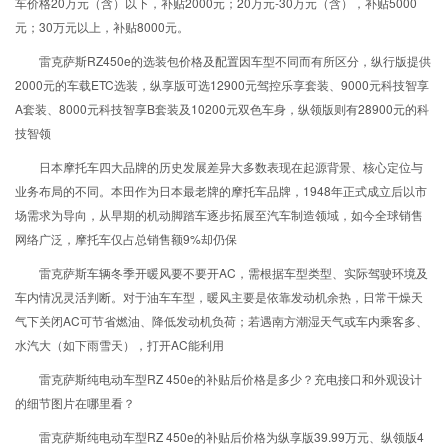
车价格20万元（含）以下，补贴2000元；20万元-30万元（含），补贴5000
元；30万元以上，补贴8000元。
雷克萨斯RZ450e的选装包价格及配置因车型不同而有所区分，纵行版提供
2000元的车载ETC选装，纵享版可选12900元驾控乐享套装、9000元科技智享
A套装、8000元科技智享B套装及10200元双色车身，纵领版则有28900元的科
技智领
日本摩托车四大品牌的历史发展差异大多数表现在起源背景、核心定位与
业务布局的不同。本田作为日本最老牌的摩托车品牌，1948年正式成立后以市
场需求为导向，从早期的机动脚踏车逐步拓展至汽车制造领域，如今全球销售
网络广泛，摩托车仅占总销售额9%却仍保
雷克萨斯车辆冬季开暖风要不要开AC，需根据车型类型、实际驾驶环境及
车内情况灵活判断。对于油车车型，暖风主要是依靠发动机余热，日常干燥天
气下关闭AC可节省燃油、降低发动机负荷；若遇南方潮湿天气或车内乘客多、
水汽大（如下雨雪天），打开AC能利用
雷克萨斯纯电动车型RZ 450e的补贴后价格是多少？充电接口和外观设计
的细节图片在哪里看？
雷克萨斯纯电动车型RZ 450e的补贴后价格为纵享版39.99万元、纵领版4