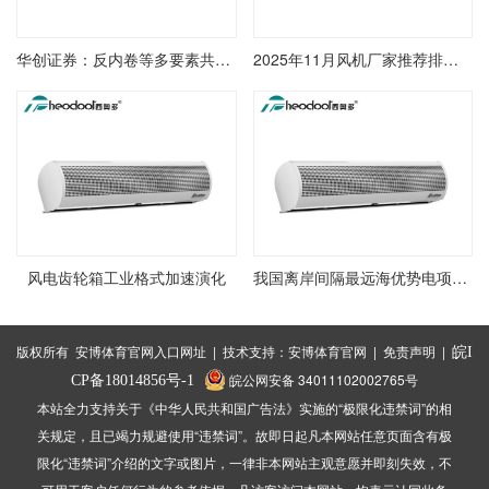
华创证券：反内卷等多要素共推风机价格上升 主机厂商盈余有望进一步修正
2025年11月风机厂家推荐排行榜节能高压风机空气磁悬浮高速永磁电子节能磁悬浮高速公司推荐
风电齿轮箱工业格式加速演化
我国离岸间隔最远海优势电项目悉数风机吊装完结
版权所有 安博体育官网入口网址 | 技术支持：
安博体育官网
|
免责声明
|
皖I
皖公网安备 34011102002765号
CP备18014856号-1
本站全力支持关于《中华人民共和国广告法》实施的“极限化违禁词”的相
关规定，且已竭力规避使用“违禁词”。故即日起凡本网站任意页面含有极
限化“违禁词”介绍的文字或图片，一律非本网站主观意愿并即刻失效，不